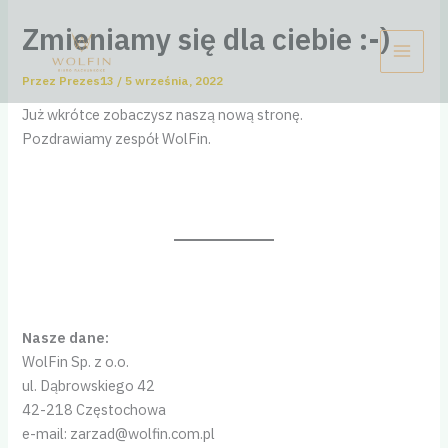
Przejdź
Zmieniamy się dla ciebie :-)
do
treści
Przez
Prezes13
/
5 września, 2022
Już wkrótce zobaczysz naszą nową stronę.
Pozdrawiamy zespół WolFin.
Nasze dane:
WolFin Sp. z o.o.
ul. Dąbrowskiego 42
42-218 Częstochowa
e-mail: zarzad@wolfin.com.pl